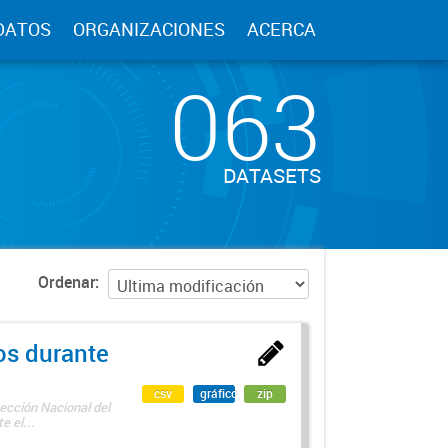
DATOS
ORGANIZACIONES
ACERCA
063
DATASETS
Ordenar
os durante
csv
gráfico
zip
ección Nacional del
 el...