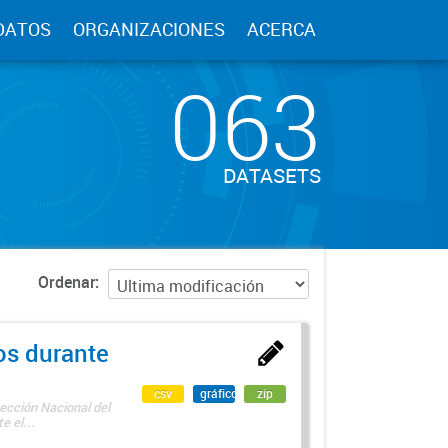
DATOS
ORGANIZACIONES
ACERCA
063
DATASETS
Ordenar
os durante
csv
gráfico
zip
ección Nacional del
 el...