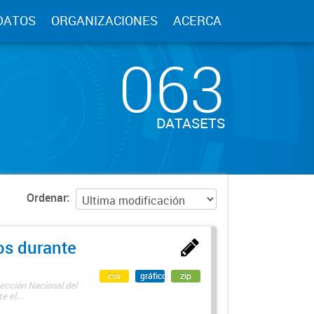
DATOS
ORGANIZACIONES
ACERCA
063
DATASETS
Ordenar
os durante
csv
gráfico
zip
ección Nacional del
 el...