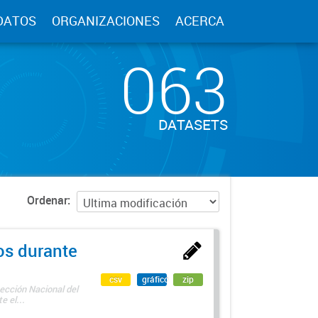
DATOS
ORGANIZACIONES
ACERCA
063
DATASETS
Ordenar
os durante
csv
gráfico
zip
ección Nacional del
 el...