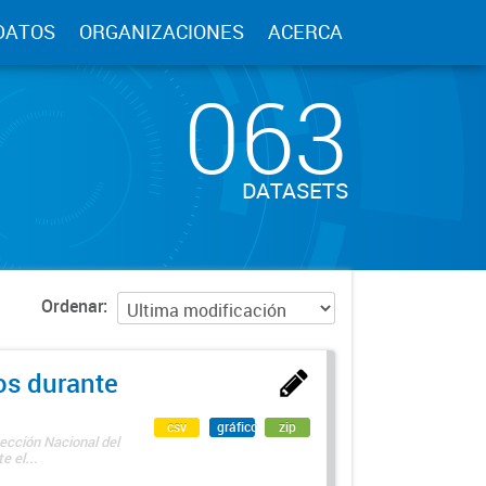
DATOS
ORGANIZACIONES
ACERCA
063
DATASETS
Ordenar
os durante
csv
gráfico
zip
ección Nacional del
 el...