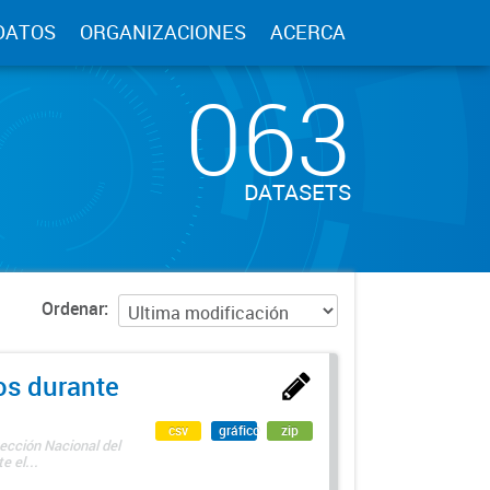
DATOS
ORGANIZACIONES
ACERCA
063
DATASETS
Ordenar
os durante
csv
gráfico
zip
ección Nacional del
 el...