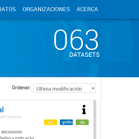
DATOS
ORGANIZACIONES
ACERCA
063
DATASETS
Ordenar
al
 del Sistema
csv
gráfico
zip
 decisiones
rdadas y todo acto