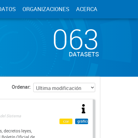
DATOS
ORGANIZACIONES
ACERCA
063
DATASETS
Ordenar
 del Sistema
csv
gráfico
, decretos leyes,
Boletín Oficial de