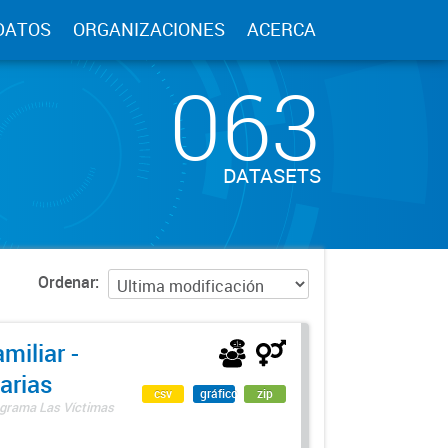
DATOS
ORGANIZACIONES
ACERCA
063
DATASETS
Ordenar
miliar -
arias
csv
gráfico
zip
rograma Las Víctimas