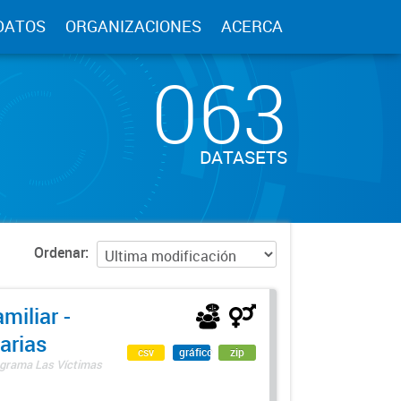
DATOS
ORGANIZACIONES
ACERCA
063
DATASETS
Ordenar
miliar -
arias
csv
gráfico
zip
rograma Las Víctimas