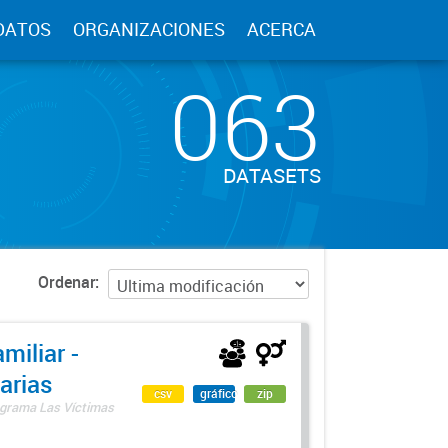
DATOS
ORGANIZACIONES
ACERCA
063
DATASETS
Ordenar
miliar -
arias
csv
gráfico
zip
rograma Las Víctimas