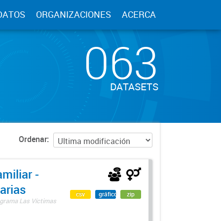
DATOS
ORGANIZACIONES
ACERCA
063
DATASETS
Ordenar
miliar -
arias
csv
gráfico
zip
rograma Las Víctimas