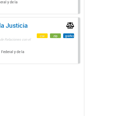
eral y de la
a Justicia
csv
zip
gráfico
 de Relaciones con el
 Federal y de la