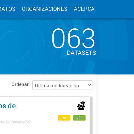
DATOS
ORGANIZACIONES
ACERCA
063
DATASETS
Ordenar
os de
csv
zip
rección Nacional de