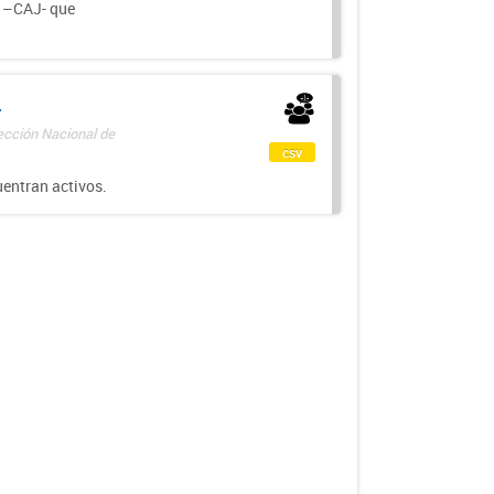
a –CAJ- que
-
rección Nacional de
csv
uentran activos.