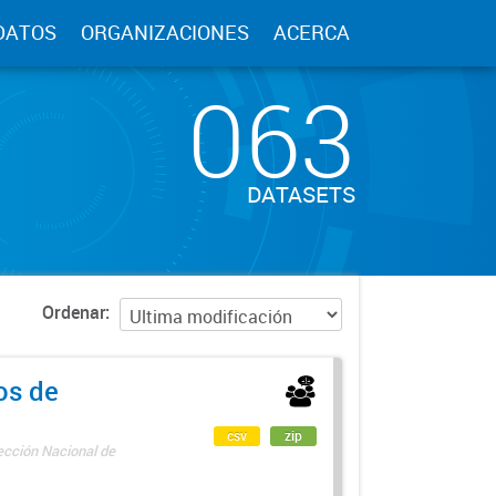
DATOS
ORGANIZACIONES
ACERCA
063
DATASETS
Ordenar
os de
csv
zip
rección Nacional de