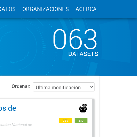
DATOS
ORGANIZACIONES
ACERCA
063
DATASETS
Ordenar
os de
csv
zip
rección Nacional de