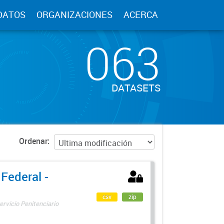
DATOS
ORGANIZACIONES
ACERCA
063
DATASETS
Ordenar
 Federal -
csv
zip
ervicio Penitenciario