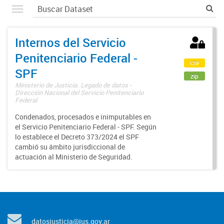
Internos del Servicio
Penitenciario Federal -
csv
SPF
zip
Ministerio de Justicia. Legado de datos -
Dirección Nacional del Servicio Penitenciario
Federal
Condenados, procesados e inimputables en
el Servicio Penitenciario Federal - SPF. Según
lo establece el Decreto 373/2024 el SPF
cambió su ámbito jurisdiccional de
actuación al Ministerio de Seguridad.
datosjusticia@jus.gov.ar