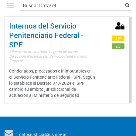
Internos del Servicio
Penitenciario Federal -
csv
SPF
zip
Ministerio de Justicia. Legado de datos -
Dirección Nacional del Servicio Penitenciario
Federal
Condenados, procesados e inimputables en
el Servicio Penitenciario Federal - SPF. Según
lo establece el Decreto 373/2024 el SPF
cambió su ámbito jurisdiccional de
actuación al Ministerio de Seguridad.
datosjusticia@jus.gov.ar