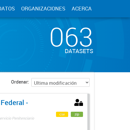
DATOS
ORGANIZACIONES
ACERCA
063
DATASETS
Ordenar
 Federal -
csv
zip
ervicio Penitenciario