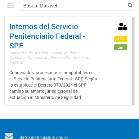
Internos del Servicio
Penitenciario Federal -
csv
SPF
zip
Ministerio de Justicia. Legado de datos -
Dirección Nacional del Servicio Penitenciario
Federal
Condenados, procesados e inimputables en
el Servicio Penitenciario Federal - SPF. Según
lo establece el Decreto 373/2024 el SPF
cambió su ámbito jurisdiccional de
actuación al Ministerio de Seguridad.
datosjusticia@jus.gov.ar