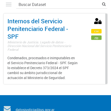
Internos del Servicio
Penitenciario Federal -
csv
SPF
zip
Ministerio de Justicia. Legado de datos -
Dirección Nacional del Servicio Penitenciario
Federal
Condenados, procesados e inimputables en
el Servicio Penitenciario Federal - SPF. Según
lo establece el Decreto 373/2024 el SPF
cambió su ámbito jurisdiccional de
actuación al Ministerio de Seguridad.
datosjusticia@jus.gov.ar