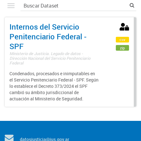
Internos del Servicio
Penitenciario Federal -
csv
SPF
zip
Ministerio de Justicia. Legado de datos -
Dirección Nacional del Servicio Penitenciario
Federal
Condenados, procesados e inimputables en
el Servicio Penitenciario Federal - SPF. Según
lo establece el Decreto 373/2024 el SPF
cambió su ámbito jurisdiccional de
actuación al Ministerio de Seguridad.
datosjusticia@jus.gov.ar