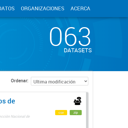
DATOS
ORGANIZACIONES
ACERCA
063
DATASETS
Ordenar
os de
csv
zip
rección Nacional de