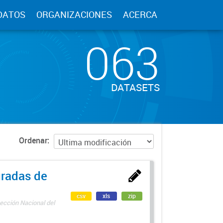
DATOS
ORGANIZACIONES
ACERCA
063
DATASETS
Ordenar
uradas de
csv
xls
zip
ección Nacional del