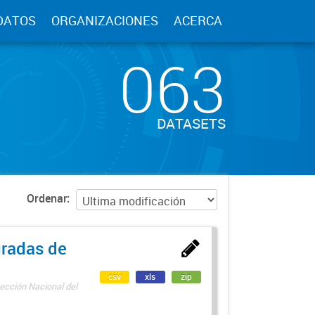
DATOS
ORGANIZACIONES
ACERCA
063
DATASETS
Ordenar
uradas de
csv
xls
zip
ección Nacional del