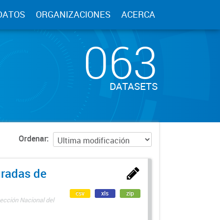
DATOS
ORGANIZACIONES
ACERCA
063
DATASETS
Ordenar
uradas de
csv
xls
zip
ección Nacional del