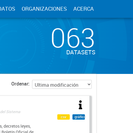
DATOS
ORGANIZACIONES
ACERCA
063
DATASETS
Ordenar
 del Sistema
csv
gráfico
, decretos leyes,
Boletín Oficial de