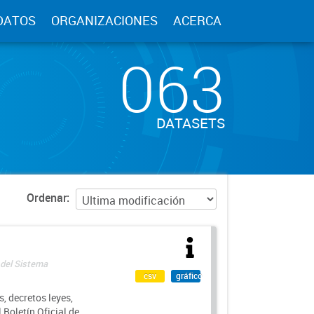
DATOS
ORGANIZACIONES
ACERCA
063
DATASETS
Ordenar
 del Sistema
csv
gráfico
, decretos leyes,
Boletín Oficial de