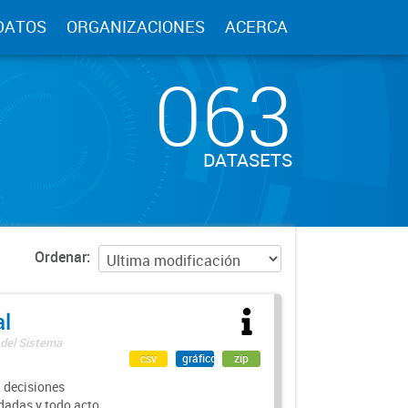
DATOS
ORGANIZACIONES
ACERCA
063
DATASETS
Ordenar
al
 del Sistema
csv
gráfico
zip
 decisiones
rdadas y todo acto