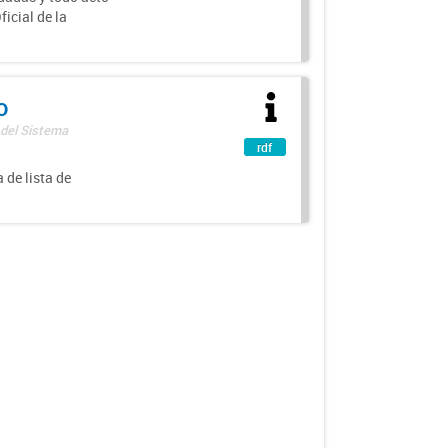
icial de la
o
 del Sistema
rdf
 de lista de