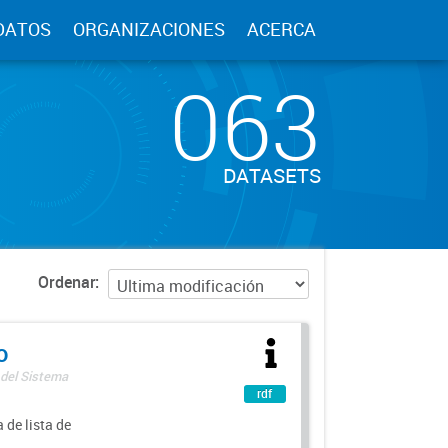
DATOS
ORGANIZACIONES
ACERCA
063
DATASETS
Ordenar
o
 del Sistema
rdf
 de lista de