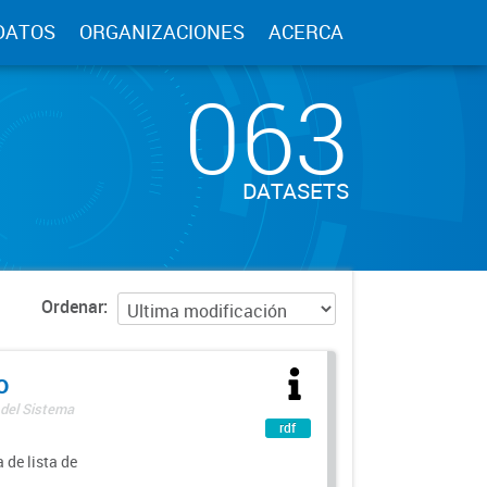
DATOS
ORGANIZACIONES
ACERCA
063
DATASETS
Ordenar
o
 del Sistema
rdf
 de lista de