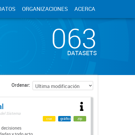
DATOS
ORGANIZACIONES
ACERCA
063
DATASETS
Ordenar
al
 del Sistema
csv
gráfico
zip
 decisiones
rdadas y todo acto