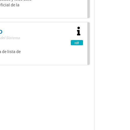
icial de la
o
 del Sistema
rdf
 de lista de