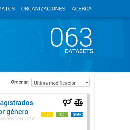
DATOS
ORGANIZACIONES
ACERCA
063
DATASETS
Ordenar
agistrados
por género
csv
zip
gráfico
 de Relaciones con el