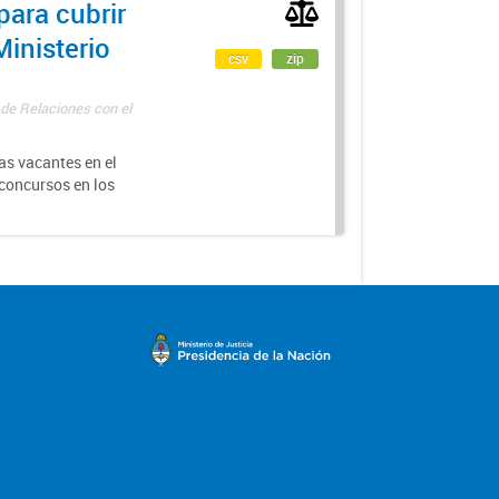
para cubrir
Ministerio
csv
zip
 de Relaciones con el
as vacantes en el
 concursos en los