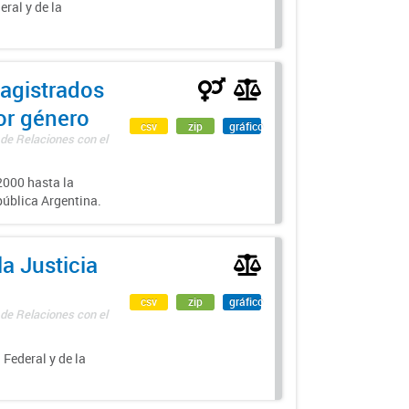
eral y de la
agistrados
por género
csv
zip
gráfico
 de Relaciones con el
000 hasta la
epública Argentina.
a Justicia
csv
zip
gráfico
 de Relaciones con el
 Federal y de la