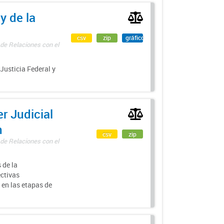
y de la
csv
zip
gráfico
 de Relaciones con el
 Justicia Federal y
r Judicial
n
csv
zip
 de Relaciones con el
 de la
ectivas
 en las etapas de