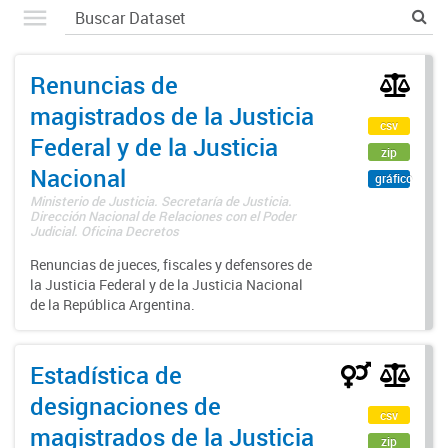
Renuncias de
magistrados de la Justicia
csv
Federal y de la Justicia
zip
Nacional
gráfico
Ministerio de Justicia. Secretaría de Justicia.
Dirección Nacional de Relaciones con el Poder
Judicial. Oficina Decretos
Renuncias de jueces, fiscales y defensores de
la Justicia Federal y de la Justicia Nacional
de la República Argentina.
Estadística de
designaciones de
csv
magistrados de la Justicia
zip