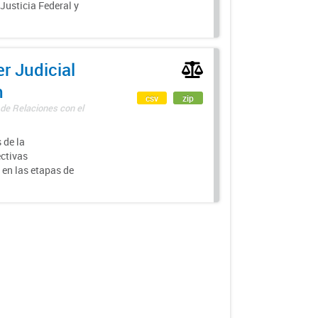
 Justicia Federal y
r Judicial
n
csv
zip
 de Relaciones con el
 de la
ectivas
 en las etapas de