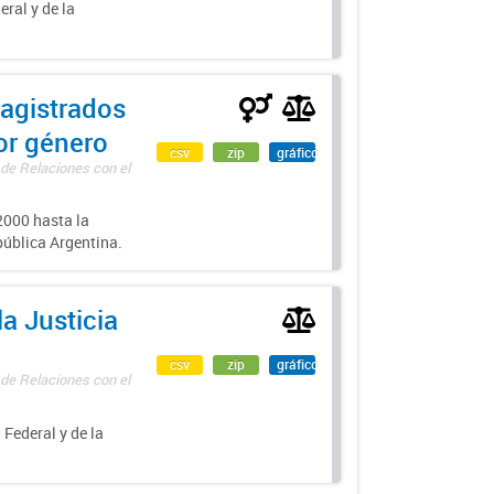
eral y de la
agistrados
por género
csv
zip
gráfico
 de Relaciones con el
000 hasta la
epública Argentina.
a Justicia
csv
zip
gráfico
 de Relaciones con el
 Federal y de la