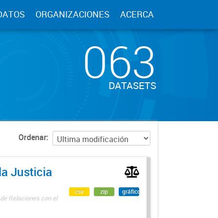
DATOS
ORGANIZACIONES
ACERCA
063
DATASETS
Ordenar
a Justicia
csv
zip
gráfico
 de Relaciones con el