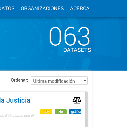
DATOS
ORGANIZACIONES
ACERCA
063
DATASETS
Ordenar
a Justicia
csv
zip
gráfico
 de Relaciones con el