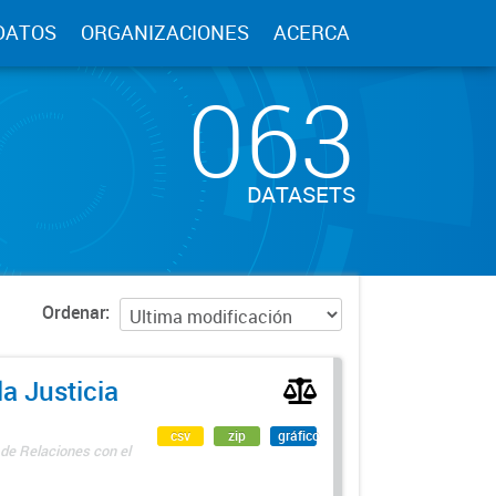
DATOS
ORGANIZACIONES
ACERCA
063
DATASETS
Ordenar
a Justicia
csv
zip
gráfico
 de Relaciones con el