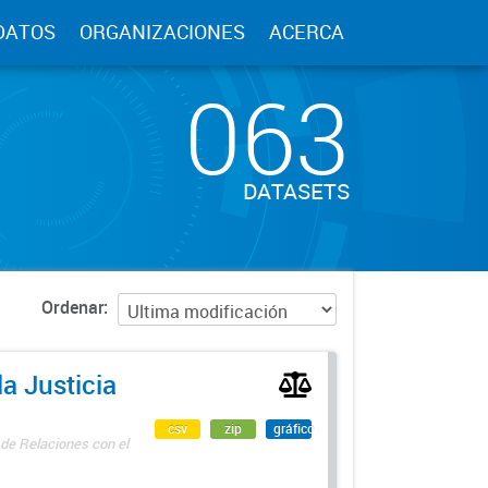
DATOS
ORGANIZACIONES
ACERCA
063
DATASETS
Ordenar
a Justicia
csv
zip
gráfico
 de Relaciones con el