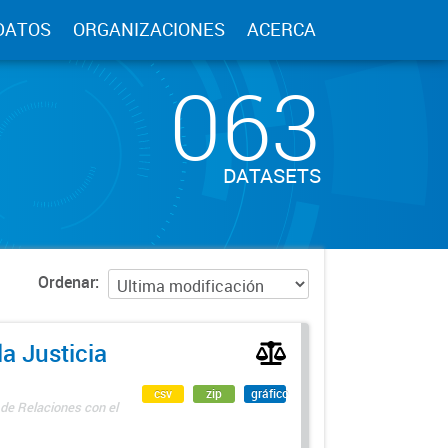
DATOS
ORGANIZACIONES
ACERCA
063
DATASETS
Ordenar
a Justicia
csv
zip
gráfico
 de Relaciones con el