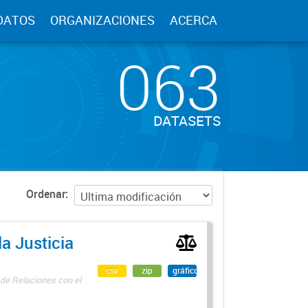
DATOS
ORGANIZACIONES
ACERCA
063
DATASETS
Ordenar
a Justicia
csv
zip
gráfico
 de Relaciones con el