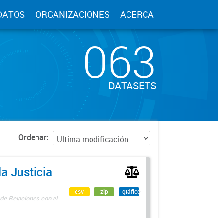
DATOS
ORGANIZACIONES
ACERCA
063
DATASETS
Ordenar
a Justicia
csv
zip
gráfico
 de Relaciones con el