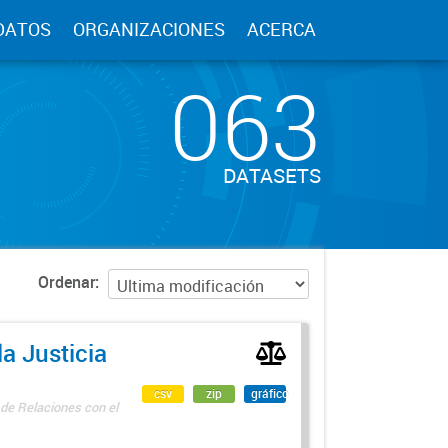
DATOS
ORGANIZACIONES
ACERCA
063
DATASETS
Ordenar
a Justicia
csv
zip
gráfico
 de Relaciones con el