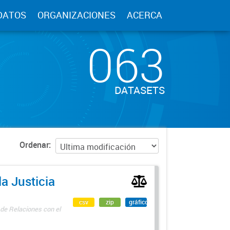
DATOS
ORGANIZACIONES
ACERCA
063
DATASETS
Ordenar
a Justicia
csv
zip
gráfico
 de Relaciones con el