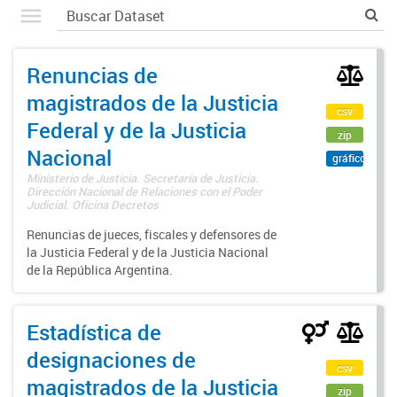
Renuncias de
magistrados de la Justicia
csv
Federal y de la Justicia
zip
Nacional
gráfico
Ministerio de Justicia. Secretaría de Justicia.
Dirección Nacional de Relaciones con el Poder
Judicial. Oficina Decretos
Renuncias de jueces, fiscales y defensores de
la Justicia Federal y de la Justicia Nacional
de la República Argentina.
Estadística de
designaciones de
csv
magistrados de la Justicia
zip