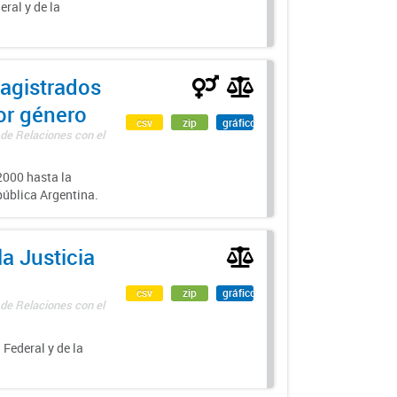
eral y de la
agistrados
por género
csv
zip
gráfico
 de Relaciones con el
000 hasta la
epública Argentina.
a Justicia
csv
zip
gráfico
 de Relaciones con el
 Federal y de la