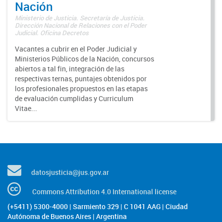
Nación
Ministerio de Justicia. Secretaría de Justicia.
Dirección Nacional de Relaciones con el Poder
Judicial. Oficina Decretos
Vacantes a cubrir en el Poder Judicial y
Ministerios Públicos de la Nación, concursos
abiertos a tal fin, integración de las
respectivas ternas, puntajes obtenidos por
los profesionales propuestos en las etapas
de evaluación cumplidas y Curriculum
Vitae...
datosjusticia@jus.gov.ar
Commons Attribution 4.0 International license
(+5411) 5300-4000 | Sarmiento 329 | C 1041 AAG | Ciudad
Autónoma de Buenos Aires | Argentina