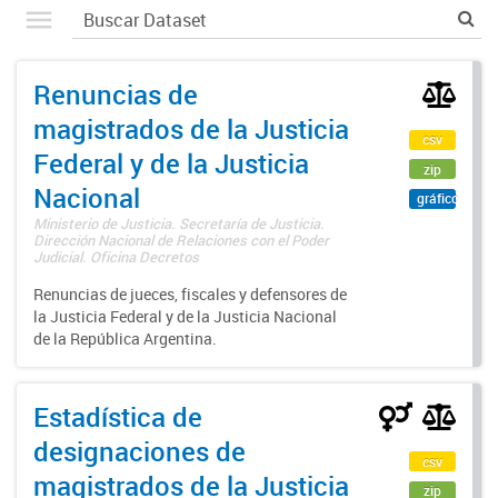
Renuncias de
magistrados de la Justicia
csv
Federal y de la Justicia
zip
Nacional
gráfico
Ministerio de Justicia. Secretaría de Justicia.
Dirección Nacional de Relaciones con el Poder
Judicial. Oficina Decretos
Renuncias de jueces, fiscales y defensores de
la Justicia Federal y de la Justicia Nacional
de la República Argentina.
Estadística de
designaciones de
csv
magistrados de la Justicia
zip